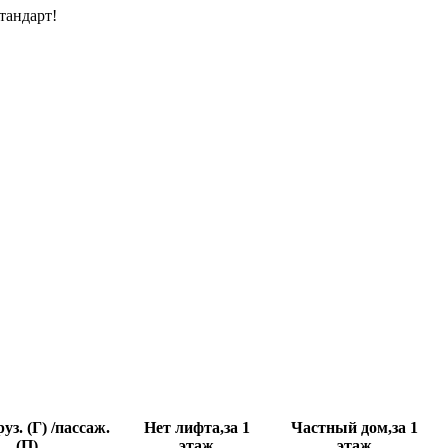
тандарт!
уз. (Г) /пассаж.
Нет лифта,за 1
Частный дом,за 1
(П)
этаж
этаж