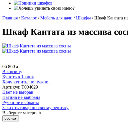
Главная
/
Каталог
/
Мебель для дачи
/
Шкафы
/
Шкаф Кантата из
Шкаф Кантата из массива со
66 860
a
В корзину
Купить в 1 клик
Хочу купить, но нужно...
Артикул:
Т004029
Цвет не выбран
Патина не выбрана
Ручки не выбраны
Заказать товар по своему чертежу
Выберите материал
сосна
▾