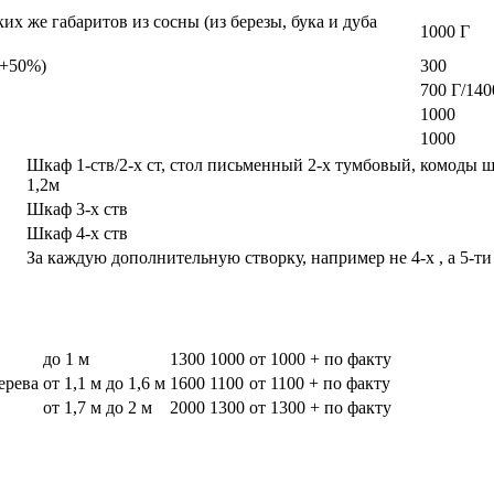
х же габаритов из сосны (из березы, бука и дуба
1000 Г
а +50%)
300
700 Г/140
1000
1000
Шкаф 1-ств/2-х ст, стол письменный 2-х тумбовый, комоды 
1,2м
Шкаф 3-х ств
Шкаф 4-х ств
За каждую дополнительную створку, например не 4-х , а 5-ти
до 1 м
1300
1000
от 1000 + по факту
дерева
от 1,1 м до 1,6 м
1600
1100
от 1100 + по факту
от 1,7 м до 2 м
2000
1300
от 1300 + по факту