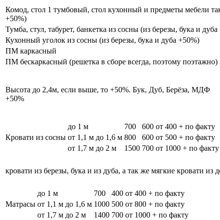
Комод, стол 1 тумбовый, стол кухонный и предметы мебели таки
+50%)
Тумба, стул, табурет, банкетка из сосны (из березы, бука и дуб
Кухонный уголок из сосны (из березы, бука и дуба +50%)
ПМ каркасный
ПМ бескаркасный (решетка в сборе всегда, поэтому поэтажно)
Высота до 2,4м, если выше, то +50%. Бук, Дуб, Берёза, МДФ
+50%
до 1 м
700
600
от 400 + по факту
Кровати из сосны
от 1,1 м до 1,6 м
800
600
от 500 + по факту
от 1,7 м до 2 м
1500
700
от 1000 + по факту
кровати из березы, бука и из дуба, а так же мягкие кровати из 
до 1 м
700
400
от 400 + по факту
Матрасы
от 1,1 м до 1,6 м
1000
500
от 800 + по факту
от 1,7 м до 2 м
1400
700
от 1000 + по факту