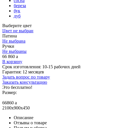
сосна
береза
бук
дуб
Выберите цвет
Цвет не выбран
Патина
Не выбрана
Ручки
Не выбраны
66 860
a
В корзину
Срок изготовления:
10-15 рабочих дней
Гарантия:
12 месяцев
Задать вопрос по товару
Заказать консультацию
Это бесплатно!
Размер:
66860
a
2100x900x450
Описание
Отзывы о товаре
Подъем и сборка