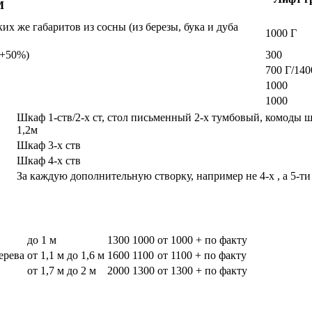
М
х же габаритов из сосны (из березы, бука и дуба
1000 Г
а +50%)
300
700 Г/140
1000
1000
Шкаф 1-ств/2-х ст, стол письменный 2-х тумбовый, комоды 
1,2м
Шкаф 3-х ств
Шкаф 4-х ств
За каждую дополнительную створку, например не 4-х , а 5-ти
до 1 м
1300
1000
от 1000 + по факту
дерева
от 1,1 м до 1,6 м
1600
1100
от 1100 + по факту
от 1,7 м до 2 м
2000
1300
от 1300 + по факту