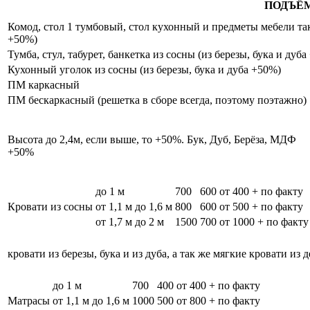
ПОДЪЁ
Комод, стол 1 тумбовый, стол кухонный и предметы мебели таки
+50%)
Тумба, стул, табурет, банкетка из сосны (из березы, бука и дуб
Кухонный уголок из сосны (из березы, бука и дуба +50%)
ПМ каркасный
ПМ бескаркасный (решетка в сборе всегда, поэтому поэтажно)
Высота до 2,4м, если выше, то +50%. Бук, Дуб, Берёза, МДФ
+50%
до 1 м
700
600
от 400 + по факту
Кровати из сосны
от 1,1 м до 1,6 м
800
600
от 500 + по факту
от 1,7 м до 2 м
1500
700
от 1000 + по факту
кровати из березы, бука и из дуба, а так же мягкие кровати из 
до 1 м
700
400
от 400 + по факту
Матрасы
от 1,1 м до 1,6 м
1000
500
от 800 + по факту