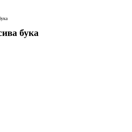
бука
сива бука