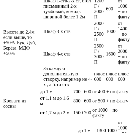
Шкаф 1-ств/2-х ст, стол
1200
от
письменный 2-х
Г /
1000
600
тумбовый, комоды
2000
+ по
шириной более 1,2м
П
факту
2000
от
Г /
1400
Шкаф 3-х ств
1000
Высота до 2,4м,
2500
+ по
если выше, то
П
факту
+50%. Бук, Дуб,
2500
от
Берёза, МДФ
Г /
2000
+50%
Шкаф 4-х ств
1600
3000
+ по
П
факту
За каждую
дополнительную
плюс
плюс
плюс
створку, например не 4-
600
600
600
х , а 5-ти ств
до 1 м
700
600
от 400 + по факту
от 1,1 м до 1,6
Кровати из
800
600
от 500 + по факту
м
сосны
от 1000 + по
от 1,7 м до 2 м
1500
700
факту
от
1000
до 1 м
1300
1000