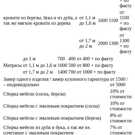
+ по
факту
от
кровати из березы, бука и из дуба, а
от 1,1 м
1100
1600
1100
так же мягкие кровати из дерева
до 1,6 м
+ по
факту
от
от 1,7 м
1300
2000
1300
до 2 м
+ по
факту
до 1 м
700
400
от 400 + по факту
Матрасы
от 1,1 м до 1,6 м
1000
500
от 800 + по факту
от 1,7 м до 2 м
1400
700
от 1000 + по факту
Замер одного изделия / замер кухонного гарнитура
от 1500 /
– индивидуально
от 5000
10% от
Сборка мебели (сосна, береза)
стоимости
10% от
Сборка мебели с эмалевым покрытием (сосна)
стоимости
8% от
Сборка мебели с эмалевым покрытием (береза)
стоимости
Сборка мебели из дуба и бука, а так же их
7% от
сочетание с эмалевым покрытием
стоимости