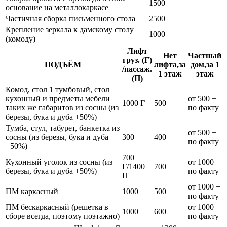
1500
основание на металлокаркасе
Частичная сборка письменного стола
2500
Крепление зеркала к дамскому столу
1000
(комоду)
Лифт
Нет
Частный
груз. (Г)
ПОДЪЁМ
лифта,за
дом,за 1
/пассаж.
1 этаж
этаж
(П)
Комод, стол 1 тумбовый, стол
кухонный и предметы мебели
от 500 +
1000 Г
500
таких же габаритов из сосны (из
по факту
березы, бука и дуба +50%)
Тумба, стул, табурет, банкетка из
от 500 +
сосны (из березы, бука и дуба
300
400
по факту
+50%)
700
Кухонный уголок из сосны (из
от 1000 +
Г/1400
700
березы, бука и дуба +50%)
по факту
П
от 1000 +
ПМ каркасный
1000
500
по факту
ПМ бескаркасный (решетка в
от 1000 +
1000
600
сборе всегда, поэтому поэтажно)
по факту