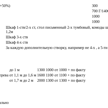
а +50%)
300
700 Г/140
1000
1000
Шкаф 1-ств/2-х ст, стол письменный 2-х тумбовый, комоды 
1,2м
Шкаф 3-х ств
Шкаф 4-х ств
За каждую дополнительную створку, например не 4-х , а 5-ти
до 1 м
1300
1000
от 1000 + по факту
дерева
от 1,1 м до 1,6 м
1600
1100
от 1100 + по факту
от 1,7 м до 2 м
2000
1300
от 1300 + по факту
ально