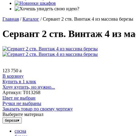
Главная
/
Каталог
/
Сервант 2 ств. Винтаж 4 из массива березы
Сервант 2 ств. Винтаж 4 из м
123 750
a
В корзину
Купить в 1 клик
Хочу купить, но нужно...
Артикул:
Т013268
Цвет не выбран
Ручки не выбраны
Заказать товар по своему чертежу
Выберите материал
береза
▾
сосна