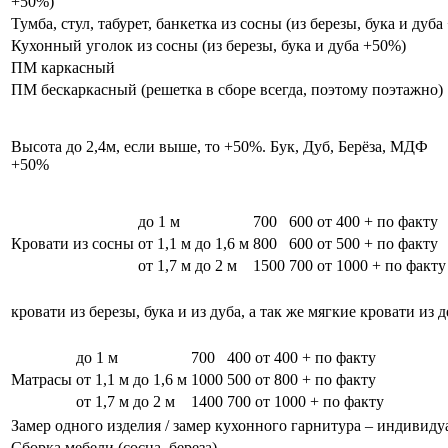
+50%)
Тумба, стул, табурет, банкетка из сосны (из березы, бука и дуб
Кухонный уголок из сосны (из березы, бука и дуба +50%)
ПМ каркасный
ПМ бескаркасный (решетка в сборе всегда, поэтому поэтажно)
Высота до 2,4м, если выше, то +50%. Бук, Дуб, Берёза, МДФ
+50%
до 1 м
700
600
от 400 + по факту
Кровати из сосны
от 1,1 м до 1,6 м
800
600
от 500 + по факту
от 1,7 м до 2 м
1500
700
от 1000 + по факту
кровати из березы, бука и из дуба, а так же мягкие кровати из 
до 1 м
700
400
от 400 + по факту
Матрасы
от 1,1 м до 1,6 м
1000
500
от 800 + по факту
от 1,7 м до 2 м
1400
700
от 1000 + по факту
Замер одного изделия / замер кухонного гарнитура – индивиду
Сборка мебели (сосна, береза)