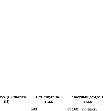
уз. (Г) /пассаж.
Нет лифта,за 1
Частный дом,за 1
(П)
этаж
этаж
500
от 500 + по факту