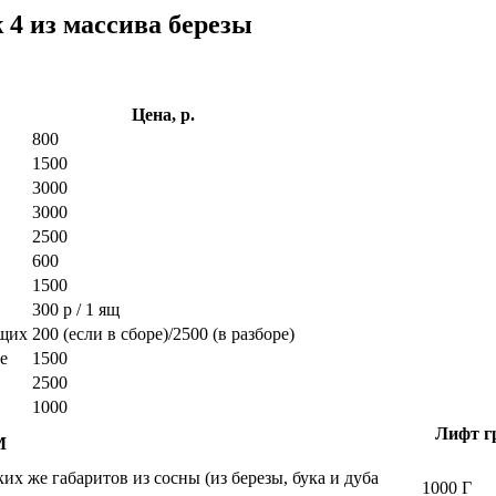
 4 из массива березы
Цена, р.
800
1500
3000
3000
2500
600
1500
300 р / 1 ящ
ющих
200 (если в сборе)/2500 (в разборе)
е
1500
2500
1000
Лифт гр
М
х же габаритов из сосны (из березы, бука и дуба
1000 Г