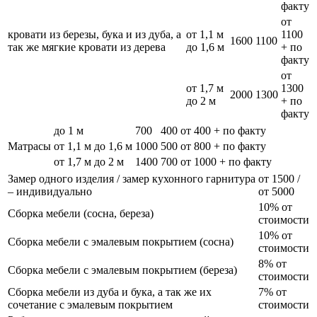
факту
от
кровати из березы, бука и из дуба, а
от 1,1 м
1100
1600
1100
так же мягкие кровати из дерева
до 1,6 м
+ по
факту
от
от 1,7 м
1300
2000
1300
до 2 м
+ по
факту
до 1 м
700
400
от 400 + по факту
Матрасы
от 1,1 м до 1,6 м
1000
500
от 800 + по факту
от 1,7 м до 2 м
1400
700
от 1000 + по факту
Замер одного изделия / замер кухонного гарнитура
от 1500 /
– индивидуально
от 5000
10% от
Сборка мебели (сосна, береза)
стоимости
10% от
Сборка мебели с эмалевым покрытием (сосна)
стоимости
8% от
Сборка мебели с эмалевым покрытием (береза)
стоимости
Сборка мебели из дуба и бука, а так же их
7% от
сочетание с эмалевым покрытием
стоимости