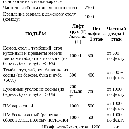
основание на металлокаркасе
Частичная сборка письменного стола
2500
Крепление зеркала к дамскому столу
1000
(комоду)
Лифт
Нет
Частный
груз. (Г)
ПОДЪЁМ
лифта,за
дом,за 1
/пассаж.
1 этаж
этаж
(П)
Комод, стол 1 тумбовый, стол
кухонный и предметы мебели
от 500 +
1000 Г
500
таких же габаритов из сосны (из
по факту
березы, бука и дуба +50%)
Тумба, стул, табурет, банкетка из
от 500 +
сосны (из березы, бука и дуба
300
400
по факту
+50%)
700
Кухонный уголок из сосны (из
от 1000 +
Г/1400
700
березы, бука и дуба +50%)
по факту
П
от 1000 +
ПМ каркасный
1000
500
по факту
ПМ бескаркасный (решетка в
от 1000 +
1000
600
сборе всегда, поэтому поэтажно)
по факту
Шкаф 1-ств/2-х ст, стол
1200
от