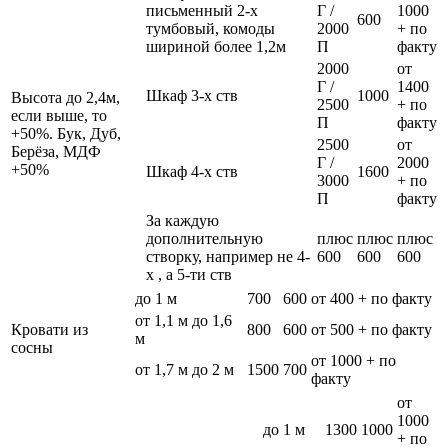
письменный 2-х
Г /
1000
600
тумбовый, комоды
2000
+ по
шириной более 1,2м
П
факту
2000
от
Г /
1400
Шкаф 3-х ств
1000
Высота до 2,4м,
2500
+ по
если выше, то
П
факту
+50%. Бук, Дуб,
2500
от
Берёза, МДФ
Г /
2000
+50%
Шкаф 4-х ств
1600
3000
+ по
П
факту
За каждую
дополнительную
плюс
плюс
плюс
створку, например не 4-
600
600
600
х , а 5-ти ств
до 1 м
700
600
от 400 + по факту
от 1,1 м до 1,6
Кровати из
800
600
от 500 + по факту
м
сосны
от 1000 + по
от 1,7 м до 2 м
1500
700
факту
от
1000
до 1 м
1300
1000
+ по