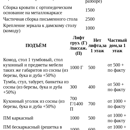
разборе)
Сборка кровати с ортопедическим
1500
основание на металлокаркасе
Частичная сборка письменного стола
2500
Крепление зеркала к дамскому столу
1000
(комоду)
Лифт
Нет
Частный
груз. (Г)
ПОДЪЁМ
лифта,за
дом,за 1
/пассаж.
1 этаж
этаж
(П)
Комод, стол 1 тумбовый, стол
кухонный и предметы мебели
от 500 +
1000 Г
500
таких же габаритов из сосны (из
по факту
березы, бука и дуба +50%)
Тумба, стул, табурет, банкетка из
от 500 +
сосны (из березы, бука и дуба
300
400
по факту
+50%)
700
Кухонный уголок из сосны (из
от 1000 +
Г/1400
700
березы, бука и дуба +50%)
по факту
П
от 1000 +
ПМ каркасный
1000
500
по факту
ПМ бескаркасный (решетка в
от 1000 +
1000
600