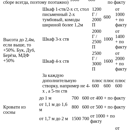
сборе всегда, поэтому поэтажно)
по факту
Шкаф 1-ств/2-х ст, стол
1200
от
письменный 2-х
Г /
1000
600
тумбовый, комоды
2000
+ по
шириной более 1,2м
П
факту
2000
от
Г /
1400
Шкаф 3-х ств
1000
Высота до 2,4м,
2500
+ по
если выше, то
П
факту
+50%. Бук, Дуб,
2500
от
Берёза, МДФ
Г /
2000
+50%
Шкаф 4-х ств
1600
3000
+ по
П
факту
За каждую
дополнительную
плюс
плюс
плюс
створку, например не 4-
600
600
600
х , а 5-ти ств
до 1 м
700
600
от 400 + по факту
от 1,1 м до 1,6
Кровати из
800
600
от 500 + по факту
м
сосны
от 1000 + по
от 1,7 м до 2 м
1500
700
факту
от