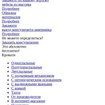
Закажите
по вашему чертежу
мебель из массива
Подробнее
Образцы
материалов
Подробнее
Закажите
выезд
консультанта-замерщика
Подробнее
Не можете определиться?
Заказать консультацию
Это абсолютно
бесплатно!
Кровати
Односпальные
Полутороспальные
Двуспальные
С подъемным механизмом
С ортопедическим основанием
С выдвижными ящиками
С ковкой
Тахта
От производителя
В интернет-магазине