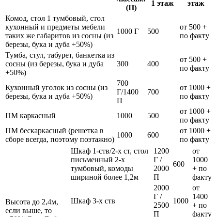
1 этаж
этаж
(П)
Комод, стол 1 тумбовый, стол
кухонный и предметы мебели
от 500 +
1000 Г
500
таких же габаритов из сосны (из
по факту
березы, бука и дуба +50%)
Тумба, стул, табурет, банкетка из
от 500 +
сосны (из березы, бука и дуба
300
400
по факту
+50%)
700
Кухонный уголок из сосны (из
от 1000 +
Г/1400
700
березы, бука и дуба +50%)
по факту
П
от 1000 +
ПМ каркасный
1000
500
по факту
ПМ бескаркасный (решетка в
от 1000 +
1000
600
сборе всегда, поэтому поэтажно)
по факту
Шкаф 1-ств/2-х ст, стол
1200
от
письменный 2-х
Г /
1000
600
тумбовый, комоды
2000
+ по
шириной более 1,2м
П
факту
2000
от
Г /
1400
Шкаф 3-х ств
1000
Высота до 2,4м,
2500
+ по
если выше, то
П
факту