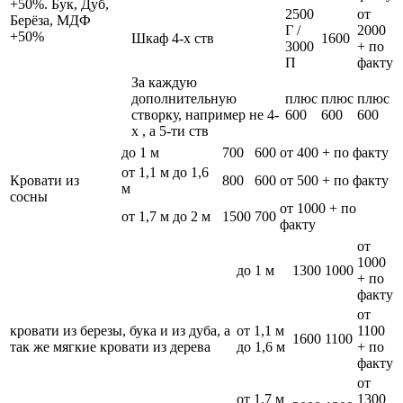
+50%. Бук, Дуб,
2500
от
Берёза, МДФ
Г /
2000
+50%
Шкаф 4-х ств
1600
3000
+ по
П
факту
За каждую
дополнительную
плюс
плюс
плюс
створку, например не 4-
600
600
600
х , а 5-ти ств
до 1 м
700
600
от 400 + по факту
от 1,1 м до 1,6
Кровати из
800
600
от 500 + по факту
м
сосны
от 1000 + по
от 1,7 м до 2 м
1500
700
факту
от
1000
до 1 м
1300
1000
+ по
факту
от
кровати из березы, бука и из дуба, а
от 1,1 м
1100
1600
1100
так же мягкие кровати из дерева
до 1,6 м
+ по
факту
от
от 1,7 м
1300