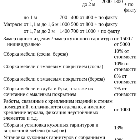
2000
1300
до 2 м
+ по
факту
до 1 м
700
400
от 400 + по факту
Матрасы
от 1,1 м до 1,6 м
1000
500
от 800 + по факту
от 1,7 м до 2 м
1400
700
от 1000 + по факту
Замер одного изделия / замер кухонного гарнитура
от 1500 /
– индивидуально
от 5000
10% от
Сборка мебели (сосна, береза)
стоимости
10% от
Сборка мебели с эмалевым покрытием (сосна)
стоимости
8% от
Сборка мебели с эмалевым покрытием (береза)
стоимости
Сборка мебели из дуба и бука, а так же их
7% от
сочетание с эмалевым покрытием
стоимости
Работы, связанные с креплением изделий к стенам
помещений, оплачиваются отдельно, а именно:
от 1000
крепление зеркала, фиксация неустойчивых
элементов и т.д.
Сборка и установка кухонных гарнитуров и
13%
встроенной мебели (шкафов)
Установка кухонных гарнитуров с собранными