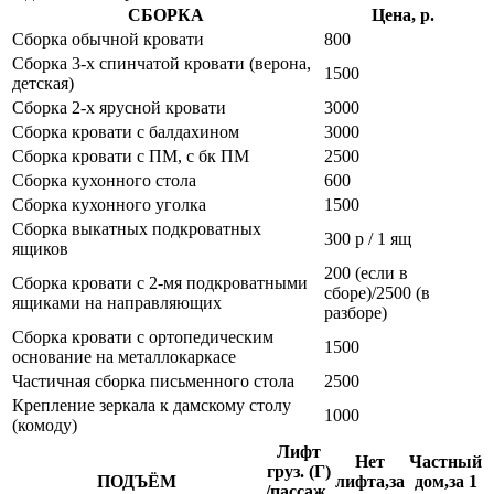
СБОРКА
Цена, р.
Сборка обычной кровати
800
Сборка 3-х спинчатой кровати (верона,
1500
детская)
Сборка 2-х ярусной кровати
3000
Сборка кровати с балдахином
3000
Сборка кровати с ПМ, с бк ПМ
2500
Сборка кухонного стола
600
Сборка кухонного уголка
1500
Сборка выкатных подкроватных
300 р / 1 ящ
ящиков
200 (если в
Сборка кровати с 2-мя подкроватными
сборе)/2500 (в
ящиками на направляющих
разборе)
Сборка кровати с ортопедическим
1500
основание на металлокаркасе
Частичная сборка письменного стола
2500
Крепление зеркала к дамскому столу
1000
(комоду)
Лифт
Нет
Частный
груз. (Г)
ПОДЪЁМ
лифта,за
дом,за 1
/пассаж.