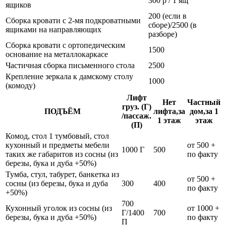
300 р / 1 ящ
ящиков
200 (если в
Сборка кровати с 2-мя подкроватными
сборе)/2500 (в
ящиками на направляющих
разборе)
Сборка кровати с ортопедическим
1500
основание на металлокаркасе
Частичная сборка письменного стола
2500
Крепление зеркала к дамскому столу
1000
(комоду)
Лифт
Нет
Частный
груз. (Г)
ПОДЪЁМ
лифта,за
дом,за 1
/пассаж.
1 этаж
этаж
(П)
Комод, стол 1 тумбовый, стол
кухонный и предметы мебели
от 500 +
1000 Г
500
таких же габаритов из сосны (из
по факту
березы, бука и дуба +50%)
Тумба, стул, табурет, банкетка из
от 500 +
сосны (из березы, бука и дуба
300
400
по факту
+50%)
700
Кухонный уголок из сосны (из
от 1000 +
Г/1400
700
березы, бука и дуба +50%)
по факту
П