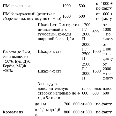
от 1000 +
ПМ каркасный
1000
500
по факту
ПМ бескаркасный (решетка в
от 1000 +
1000
600
сборе всегда, поэтому поэтажно)
по факту
Шкаф 1-ств/2-х ст, стол
1200
от
письменный 2-х
Г /
1000
600
тумбовый, комоды
2000
+ по
шириной более 1,2м
П
факту
2000
от
Г /
1400
Шкаф 3-х ств
1000
Высота до 2,4м,
2500
+ по
если выше, то
П
факту
+50%. Бук, Дуб,
2500
от
Берёза, МДФ
Г /
2000
+50%
Шкаф 4-х ств
1600
3000
+ по
П
факту
За каждую
дополнительную
плюс
плюс
плюс
створку, например не 4-
600
600
600
х , а 5-ти ств
до 1 м
700
600
от 400 + по факту
от 1,1 м до 1,6
Кровати из
800
600
от 500 + по факту
м