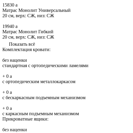
15830
a
Матрас Монолит Универсальный
20 см, верх: СЖ, низ: СЖ
19940
a
Матрас Монолит Гибкий
20 см, верх: СЖ, низ: СЖ
Показать всё
Комплектация кровати:
без наценки
стандартная с ортопедическими ламелями
+
0
a
с ортопедическим металлокаркасом
+
0
a
с бескаркасным подъемным механизмом
+
0
a
с каркасным подъемным механизмом
Прикроватные ящики:
без наценки