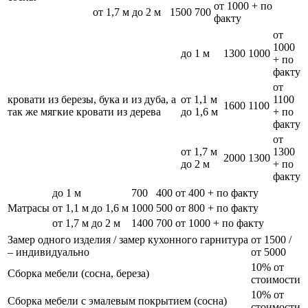
от 1000 + по
от 1,7 м до 2 м
1500
700
факту
от
1000
до 1 м
1300
1000
+ по
факту
от
кровати из березы, бука и из дуба, а
от 1,1 м
1100
1600
1100
так же мягкие кровати из дерева
до 1,6 м
+ по
факту
от
от 1,7 м
1300
2000
1300
до 2 м
+ по
факту
до 1 м
700
400
от 400 + по факту
Матрасы
от 1,1 м до 1,6 м
1000
500
от 800 + по факту
от 1,7 м до 2 м
1400
700
от 1000 + по факту
Замер одного изделия / замер кухонного гарнитура
от 1500 /
– индивидуально
от 5000
10% от
Сборка мебели (сосна, береза)
стоимости
10% от
Сборка мебели с эмалевым покрытием (сосна)
стоимости