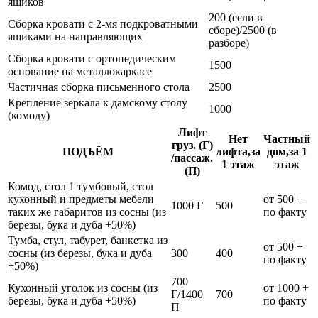
ящиков
200 (если в
Сборка кровати с 2-мя подкроватными
сборе)/2500 (в
ящиками на направляющих
разборе)
Сборка кровати с ортопедическим
1500
основание на металлокаркасе
Частичная сборка письменного стола
2500
Крепление зеркала к дамскому столу
1000
(комоду)
Лифт
Нет
Частный
груз. (Г)
ПОДЪЁМ
лифта,за
дом,за 1
/пассаж.
1 этаж
этаж
(П)
Комод, стол 1 тумбовый, стол
кухонный и предметы мебели
от 500 +
1000 Г
500
таких же габаритов из сосны (из
по факту
березы, бука и дуба +50%)
Тумба, стул, табурет, банкетка из
от 500 +
сосны (из березы, бука и дуба
300
400
по факту
+50%)
700
Кухонный уголок из сосны (из
от 1000 +
Г/1400
700
березы, бука и дуба +50%)
по факту
П