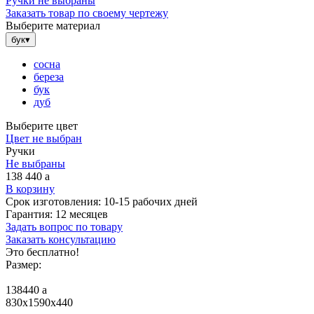
Ручки не выбраны
Заказать товар по своему чертежу
Выберите материал
бук
▾
сосна
береза
бук
дуб
Выберите цвет
Цвет не выбран
Ручки
Не выбраны
138 440
a
В корзину
Срок изготовления:
10-15 рабочих дней
Гарантия:
12 месяцев
Задать вопрос по товару
Заказать консультацию
Это бесплатно!
Размер:
138440
a
830x1590x440