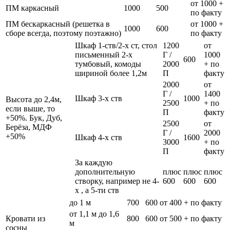
от 1000 +
ПМ каркасный
1000
500
по факту
ПМ бескаркасный (решетка в
от 1000 +
1000
600
сборе всегда, поэтому поэтажно)
по факту
Шкаф 1-ств/2-х ст, стол
1200
от
письменный 2-х
Г /
1000
600
тумбовый, комоды
2000
+ по
шириной более 1,2м
П
факту
2000
от
Г /
1400
Шкаф 3-х ств
1000
Высота до 2,4м,
2500
+ по
если выше, то
П
факту
+50%. Бук, Дуб,
2500
от
Берёза, МДФ
Г /
2000
+50%
Шкаф 4-х ств
1600
3000
+ по
П
факту
За каждую
дополнительную
плюс
плюс
плюс
створку, например не 4-
600
600
600
х , а 5-ти ств
до 1 м
700
600
от 400 + по факту
от 1,1 м до 1,6
Кровати из
800
600
от 500 + по факту
м
сосны