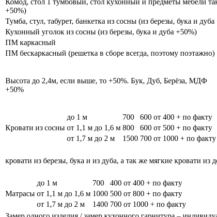
Комод, стол 1 тумбовый, стол кухонный и предметы мебели таки
+50%)
Тумба, стул, табурет, банкетка из сосны (из березы, бука и дуб
Кухонный уголок из сосны (из березы, бука и дуба +50%)
ПМ каркасный
ПМ бескаркасный (решетка в сборе всегда, поэтому поэтажно)
Высота до 2,4м, если выше, то +50%. Бук, Дуб, Берёза, МДФ
+50%
до 1 м
700
600
от 400 + по факту
Кровати из сосны
от 1,1 м до 1,6 м
800
600
от 500 + по факту
от 1,7 м до 2 м
1500
700
от 1000 + по факту
кровати из березы, бука и из дуба, а так же мягкие кровати из 
до 1 м
700
400
от 400 + по факту
Матрасы
от 1,1 м до 1,6 м
1000
500
от 800 + по факту
от 1,7 м до 2 м
1400
700
от 1000 + по факту
Замер одного изделия / замер кухонного гарнитура – индивиду