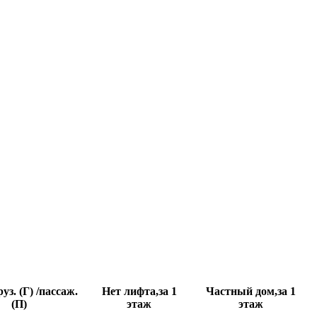
уз. (Г) /пассаж.
Нет лифта,за 1
Частный дом,за 1
(П)
этаж
этаж