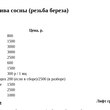
ва сосны (резьба береза)
Цена, р.
800
1500
3000
3000
2500
600
1500
300 р / 1 ящ
ющих
200 (если в сборе)/2500 (в разборе)
е
1500
2500
1000
Лифт гр
М