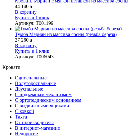
Кровать Мэриан с мягкой вставкой из массива сосны
44 140
a
В корзину
Купить в 1 клик
Артикул
:
Т001199
Тумба Мэриан из массива сосны (резьба береза)
27 260
a
В корзину
Купить в 1 клик
Артикул
:
Т006043
Кровати
Односпальные
Полутороспальные
Двуспальные
С подъемным механизмом
С ортопедическим основанием
С выдвижными ящиками
С ковкой
Тахта
От производителя
В интернет-магазине
Недорогие