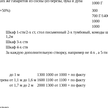
х же габаритов из сосны (из березы, бука и дуба
1000 Г
а +50%)
300
700 Г/140
1000
1000
Шкаф 1-ств/2-х ст, стол письменный 2-х тумбовый, комоды 
1,2м
Шкаф 3-х ств
Шкаф 4-х ств
За каждую дополнительную створку, например не 4-х , а 5-ти
до 1 м
1300
1000
от 1000 + по факту
дерева
от 1,1 м до 1,6 м
1600
1100
от 1100 + по факту
от 1,7 м до 2 м
2000
1300
от 1300 + по факту
ально