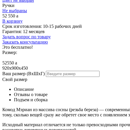
Цвет не выбран
Ручки
Не выбраны
52 550
a
В корзину
Срок изготовления:
10-15 рабочих дней
Гарантия:
12 месяцев
Задать вопрос по товару
Заказать консультацию
Это бесплатно!
Размер:
52550
a
920x900x450
Ваш размер (ВхШхГ)
Свой размер
Описание
Отзывы о товаре
Подъем и сборка
Комод Мэриан из массива сосны (резьба береза) — современн
тому, сколько вещей сразу же обретет свое место с появление
Исходный материал отличается не только превосходными проч
расцветки деревянных поверхностей.