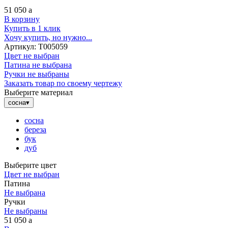
51 050
a
В корзину
Купить в 1 клик
Хочу купить, но нужно...
Артикул:
Т005059
Цвет не выбран
Патина не выбрана
Ручки не выбраны
Заказать товар по своему чертежу
Выберите материал
сосна
▾
сосна
береза
бук
дуб
Выберите цвет
Цвет не выбран
Патина
Не выбрана
Ручки
Не выбраны
51 050
a