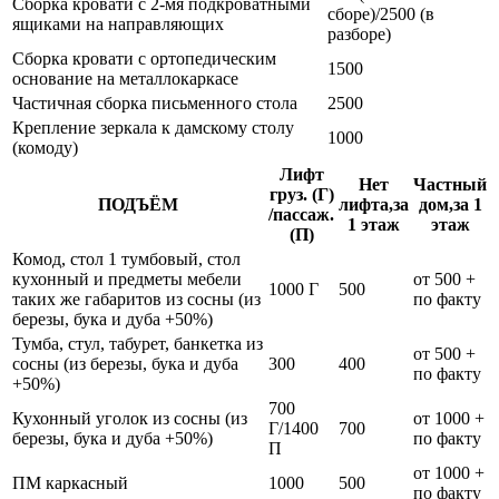
Сборка кровати с 2-мя подкроватными
сборе)/2500 (в
ящиками на направляющих
разборе)
Сборка кровати с ортопедическим
1500
основание на металлокаркасе
Частичная сборка письменного стола
2500
Крепление зеркала к дамскому столу
1000
(комоду)
Лифт
Нет
Частный
груз. (Г)
ПОДЪЁМ
лифта,за
дом,за 1
/пассаж.
1 этаж
этаж
(П)
Комод, стол 1 тумбовый, стол
кухонный и предметы мебели
от 500 +
1000 Г
500
таких же габаритов из сосны (из
по факту
березы, бука и дуба +50%)
Тумба, стул, табурет, банкетка из
от 500 +
сосны (из березы, бука и дуба
300
400
по факту
+50%)
700
Кухонный уголок из сосны (из
от 1000 +
Г/1400
700
березы, бука и дуба +50%)
по факту
П
от 1000 +
ПМ каркасный
1000
500
по факту