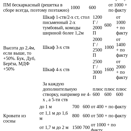
ПМ бескаркасный (решетка в
от 1000 +
1000
600
сборе всегда, поэтому поэтажно)
по факту
Шкаф 1-ств/2-х ст, стол
1200
от
письменный 2-х
Г /
1000
600
тумбовый, комоды
2000
+ по
шириной более 1,2м
П
факту
2000
от
Г /
1400
Шкаф 3-х ств
1000
Высота до 2,4м,
2500
+ по
если выше, то
П
факту
+50%. Бук, Дуб,
2500
от
Берёза, МДФ
Г /
2000
+50%
Шкаф 4-х ств
1600
3000
+ по
П
факту
За каждую
дополнительную
плюс
плюс
плюс
створку, например не 4-
600
600
600
х , а 5-ти ств
до 1 м
700
600
от 400 + по факту
от 1,1 м до 1,6
Кровати из
800
600
от 500 + по факту
м
сосны
от 1000 + по
от 1,7 м до 2 м
1500
700
факту