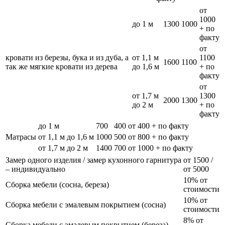
от
1000
до 1 м
1300
1000
+ по
факту
от
кровати из березы, бука и из дуба, а
от 1,1 м
1100
1600
1100
так же мягкие кровати из дерева
до 1,6 м
+ по
факту
от
от 1,7 м
1300
2000
1300
до 2 м
+ по
факту
до 1 м
700
400
от 400 + по факту
Матрасы
от 1,1 м до 1,6 м
1000
500
от 800 + по факту
от 1,7 м до 2 м
1400
700
от 1000 + по факту
Замер одного изделия / замер кухонного гарнитура
от 1500 /
– индивидуально
от 5000
10% от
Сборка мебели (сосна, береза)
стоимости
10% от
Сборка мебели с эмалевым покрытием (сосна)
стоимости
8% от
Сборка мебели с эмалевым покрытием (береза)