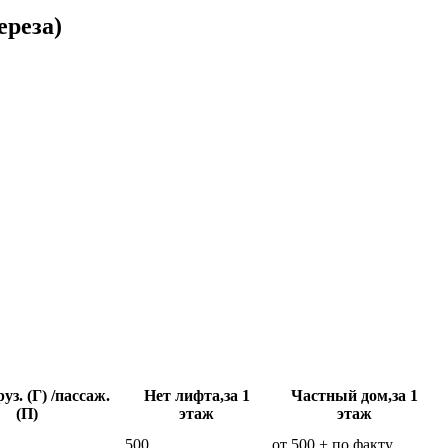
ереза)
уз. (Г) /пассаж.
Нет лифта,за 1
Частный дом,за 1
(П)
этаж
этаж
500
от 500 + по факту