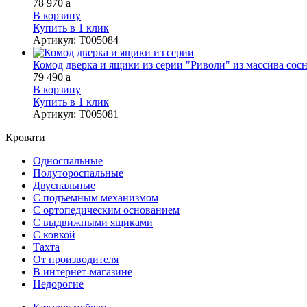
78 970
a
В корзину
Купить в 1 клик
Артикул
:
Т005084
Комод дверка и ящики из серии "Риволи" из массива сосны
79 490
a
В корзину
Купить в 1 клик
Артикул
:
Т005081
Кровати
Односпальные
Полутороспальные
Двуспальные
С подъемным механизмом
С ортопедическим основанием
С выдвижными ящиками
С ковкой
Тахта
От производителя
В интернет-магазине
Недорогие