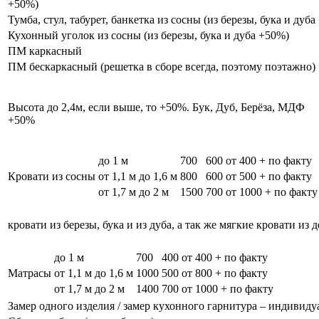
+50%)
Тумба, стул, табурет, банкетка из сосны (из березы, бука и дуб
Кухонный уголок из сосны (из березы, бука и дуба +50%)
ПМ каркасный
ПМ бескаркасный (решетка в сборе всегда, поэтому поэтажно)
Высота до 2,4м, если выше, то +50%. Бук, Дуб, Берёза, МДФ
+50%
до 1 м
700
600
от 400 + по факту
Кровати из сосны
от 1,1 м до 1,6 м
800
600
от 500 + по факту
от 1,7 м до 2 м
1500
700
от 1000 + по факту
кровати из березы, бука и из дуба, а так же мягкие кровати из 
до 1 м
700
400
от 400 + по факту
Матрасы
от 1,1 м до 1,6 м
1000
500
от 800 + по факту
от 1,7 м до 2 м
1400
700
от 1000 + по факту
Замер одного изделия / замер кухонного гарнитура – индивиду