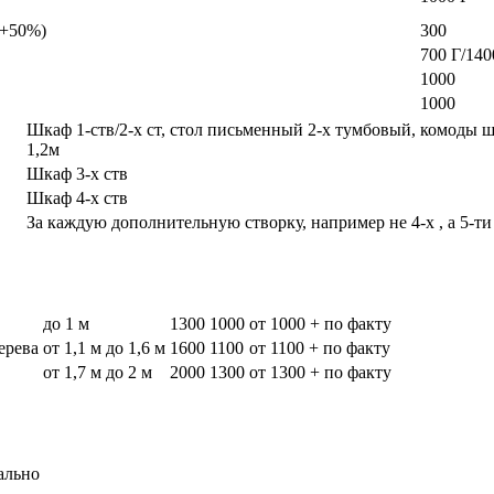
а +50%)
300
700 Г/140
1000
1000
Шкаф 1-ств/2-х ст, стол письменный 2-х тумбовый, комоды 
1,2м
Шкаф 3-х ств
Шкаф 4-х ств
За каждую дополнительную створку, например не 4-х , а 5-ти
до 1 м
1300
1000
от 1000 + по факту
дерева
от 1,1 м до 1,6 м
1600
1100
от 1100 + по факту
от 1,7 м до 2 м
2000
1300
от 1300 + по факту
ально