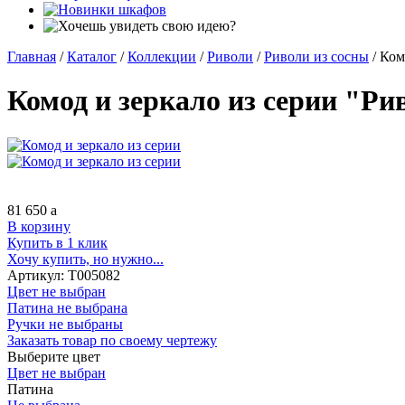
Главная
/
Каталог
/
Коллекции
/
Риволи
/
Риволи из сосны
/
Ком
Комод и зеркало из серии "Рив
81 650
a
В корзину
Купить в 1 клик
Хочу купить, но нужно...
Артикул:
Т005082
Цвет не выбран
Патина не выбрана
Ручки не выбраны
Заказать товар по своему чертежу
Выберите цвет
Цвет не выбран
Патина