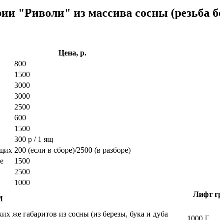
рии "Риволи" из массива сосны (резьба б
Цена, р.
800
1500
3000
3000
2500
600
1500
300 р / 1 ящ
ющих
200 (если в сборе)/2500 (в разборе)
е
1500
2500
1000
Лифт гр
М
х же габаритов из сосны (из березы, бука и дуба
1000 Г