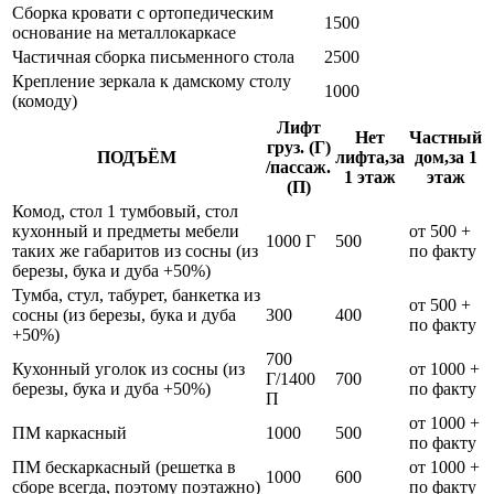
Сборка кровати с ортопедическим
1500
основание на металлокаркасе
Частичная сборка письменного стола
2500
Крепление зеркала к дамскому столу
1000
(комоду)
Лифт
Нет
Частный
груз. (Г)
ПОДЪЁМ
лифта,за
дом,за 1
/пассаж.
1 этаж
этаж
(П)
Комод, стол 1 тумбовый, стол
кухонный и предметы мебели
от 500 +
1000 Г
500
таких же габаритов из сосны (из
по факту
березы, бука и дуба +50%)
Тумба, стул, табурет, банкетка из
от 500 +
сосны (из березы, бука и дуба
300
400
по факту
+50%)
700
Кухонный уголок из сосны (из
от 1000 +
Г/1400
700
березы, бука и дуба +50%)
по факту
П
от 1000 +
ПМ каркасный
1000
500
по факту
ПМ бескаркасный (решетка в
от 1000 +
1000
600
сборе всегда, поэтому поэтажно)
по факту