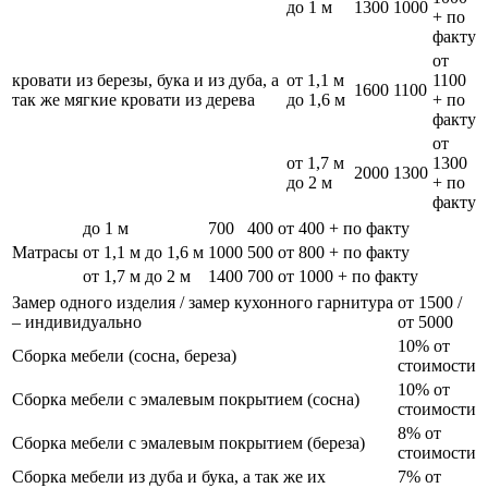
до 1 м
1300
1000
+ по
факту
от
кровати из березы, бука и из дуба, а
от 1,1 м
1100
1600
1100
так же мягкие кровати из дерева
до 1,6 м
+ по
факту
от
от 1,7 м
1300
2000
1300
до 2 м
+ по
факту
до 1 м
700
400
от 400 + по факту
Матрасы
от 1,1 м до 1,6 м
1000
500
от 800 + по факту
от 1,7 м до 2 м
1400
700
от 1000 + по факту
Замер одного изделия / замер кухонного гарнитура
от 1500 /
– индивидуально
от 5000
10% от
Сборка мебели (сосна, береза)
стоимости
10% от
Сборка мебели с эмалевым покрытием (сосна)
стоимости
8% от
Сборка мебели с эмалевым покрытием (береза)
стоимости
Сборка мебели из дуба и бука, а так же их
7% от