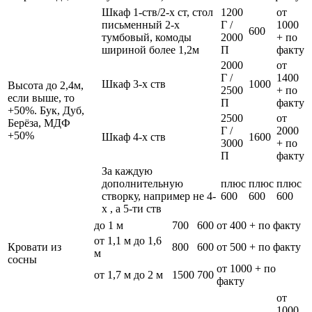
Шкаф 1-ств/2-х ст, стол
1200
от
письменный 2-х
Г /
1000
600
тумбовый, комоды
2000
+ по
шириной более 1,2м
П
факту
2000
от
Г /
1400
Шкаф 3-х ств
1000
Высота до 2,4м,
2500
+ по
если выше, то
П
факту
+50%. Бук, Дуб,
2500
от
Берёза, МДФ
Г /
2000
+50%
Шкаф 4-х ств
1600
3000
+ по
П
факту
За каждую
дополнительную
плюс
плюс
плюс
створку, например не 4-
600
600
600
х , а 5-ти ств
до 1 м
700
600
от 400 + по факту
от 1,1 м до 1,6
Кровати из
800
600
от 500 + по факту
м
сосны
от 1000 + по
от 1,7 м до 2 м
1500
700
факту
от
1000