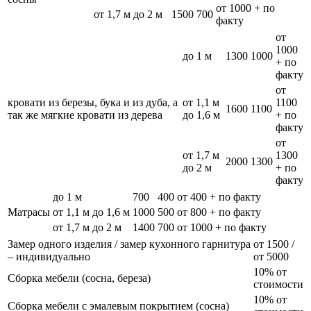
от 1000 + по
от 1,7 м до 2 м
1500
700
факту
от
1000
до 1 м
1300
1000
+ по
факту
от
кровати из березы, бука и из дуба, а
от 1,1 м
1100
1600
1100
так же мягкие кровати из дерева
до 1,6 м
+ по
факту
от
от 1,7 м
1300
2000
1300
до 2 м
+ по
факту
до 1 м
700
400
от 400 + по факту
Матрасы
от 1,1 м до 1,6 м
1000
500
от 800 + по факту
от 1,7 м до 2 м
1400
700
от 1000 + по факту
Замер одного изделия / замер кухонного гарнитура
от 1500 /
– индивидуально
от 5000
10% от
Сборка мебели (сосна, береза)
стоимости
10% от
Сборка мебели с эмалевым покрытием (сосна)