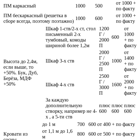
от 1000 +
ПМ каркасный
1000
500
по факту
ПМ бескаркасный (решетка в
от 1000 +
1000
600
сборе всегда, поэтому поэтажно)
по факту
Шкаф 1-ств/2-х ст, стол
1200
от
письменный 2-х
Г /
1000
600
тумбовый, комоды
2000
+ по
шириной более 1,2м
П
факту
2000
от
Г /
1400
Шкаф 3-х ств
1000
Высота до 2,4м,
2500
+ по
если выше, то
П
факту
+50%. Бук, Дуб,
2500
от
Берёза, МДФ
Г /
2000
+50%
Шкаф 4-х ств
1600
3000
+ по
П
факту
За каждую
дополнительную
плюс
плюс
плюс
створку, например не 4-
600
600
600
х , а 5-ти ств
до 1 м
700
600
от 400 + по факту
от 1,1 м до 1,6
Кровати из
800
600
от 500 + по факту
м
сосны