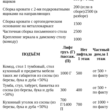
ящиков
200 (если в
Сборка кровати с 2-мя подкроватными
сборе)/2500 (в
ящиками на направляющих
разборе)
Сборка кровати с ортопедическим
1500
основание на металлокаркасе
Частичная сборка письменного стола
2500
Крепление зеркала к дамскому столу
1000
(комоду)
Лифт
Нет
Частный
груз. (Г)
ПОДЪЁМ
лифта,за
дом,за 1
/пассаж.
1 этаж
этаж
(П)
Комод, стол 1 тумбовый, стол
кухонный и предметы мебели
от 500 +
1000 Г
500
таких же габаритов из сосны (из
по факту
березы, бука и дуба +50%)
Тумба, стул, табурет, банкетка из
от 500 +
сосны (из березы, бука и дуба
300
400
по факту
+50%)
700
Кухонный уголок из сосны (из
от 1000 +
Г/1400
700
березы, бука и дуба +50%)
по факту
П