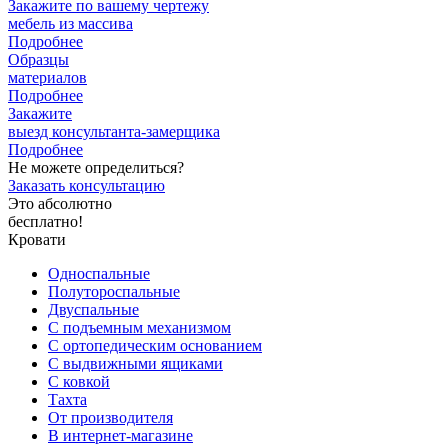
Закажите
по вашему чертежу
мебель из массива
Подробнее
Образцы
материалов
Подробнее
Закажите
выезд
консультанта-замерщика
Подробнее
Не можете определиться?
Заказать консультацию
Это абсолютно
бесплатно!
Кровати
Односпальные
Полутороспальные
Двуспальные
С подъемным механизмом
С ортопедическим основанием
С выдвижными ящиками
С ковкой
Тахта
От производителя
В интернет-магазине