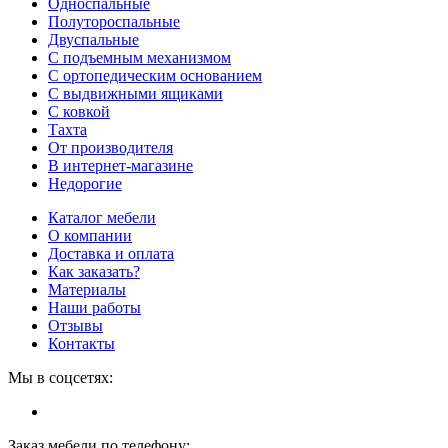
Односпальные
Полутороспальные
Двуспальные
С подъемным механизмом
С ортопедическим основанием
С выдвижными ящиками
С ковкой
Тахта
От производителя
В интернет-магазине
Недорогие
Каталог мебели
О компании
Доставка и оплата
Как заказать?
Материалы
Наши работы
Отзывы
Контакты
Мы в соцсетях:
Заказ мебели по телефону: