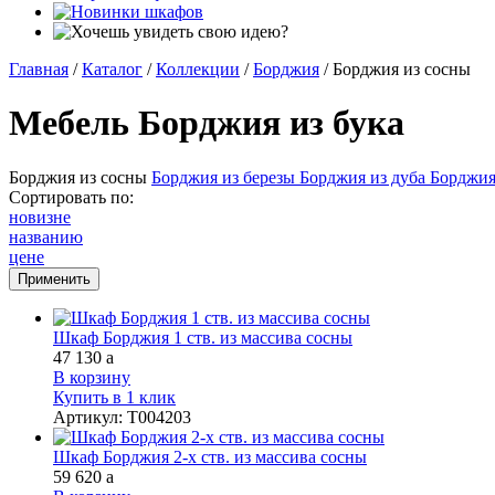
Главная
/
Каталог
/
Коллекции
/
Борджия
/
Борджия из сосны
Мебель Борджия из бука
Борджия из сосны
Борджия из березы
Борджия из дуба
Борджия
Сортировать по:
новизне
названию
цене
Шкаф Борджия 1 ств. из массива сосны
47 130
a
В корзину
Купить в 1 клик
Артикул
:
Т004203
Шкаф Борджия 2-х ств. из массива сосны
59 620
a