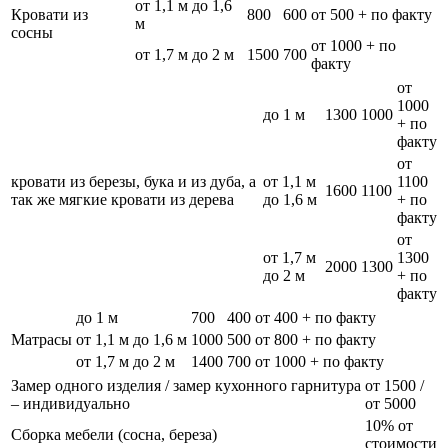
от 1,1 м до 1,6
Кровати из
800
600
от 500 + по факту
м
сосны
от 1000 + по
от 1,7 м до 2 м
1500
700
факту
от
1000
до 1 м
1300
1000
+ по
факту
от
кровати из березы, бука и из дуба, а
от 1,1 м
1100
1600
1100
так же мягкие кровати из дерева
до 1,6 м
+ по
факту
от
от 1,7 м
1300
2000
1300
до 2 м
+ по
факту
до 1 м
700
400
от 400 + по факту
Матрасы
от 1,1 м до 1,6 м
1000
500
от 800 + по факту
от 1,7 м до 2 м
1400
700
от 1000 + по факту
Замер одного изделия / замер кухонного гарнитура
от 1500 /
– индивидуально
от 5000
10% от
Сборка мебели (сосна, береза)
стоимости