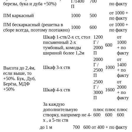
Г/1400
700
березы, бука и дуба +50%)
по факту
П
от 1000 +
ПМ каркасный
1000
500
по факту
ПМ бескаркасный (решетка в
от 1000 +
1000
600
сборе всегда, поэтому поэтажно)
по факту
Шкаф 1-ств/2-х ст, стол
1200
от
письменный 2-х
Г /
1000
600
тумбовый, комоды
2000
+ по
шириной более 1,2м
П
факту
2000
от
Г /
1400
Шкаф 3-х ств
1000
Высота до 2,4м,
2500
+ по
если выше, то
П
факту
+50%. Бук, Дуб,
2500
от
Берёза, МДФ
Г /
2000
+50%
Шкаф 4-х ств
1600
3000
+ по
П
факту
За каждую
дополнительную
плюс
плюс
плюс
створку, например не 4-
600
600
600
х , а 5-ти ств
до 1 м
700
600
от 400 + по факту