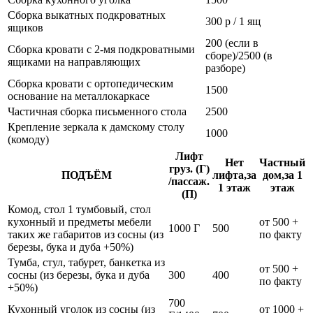
Сборка выкатных подкроватных
300 р / 1 ящ
ящиков
200 (если в
Сборка кровати с 2-мя подкроватными
сборе)/2500 (в
ящиками на направляющих
разборе)
Сборка кровати с ортопедическим
1500
основание на металлокаркасе
Частичная сборка письменного стола
2500
Крепление зеркала к дамскому столу
1000
(комоду)
Лифт
Нет
Частный
груз. (Г)
ПОДЪЁМ
лифта,за
дом,за 1
/пассаж.
1 этаж
этаж
(П)
Комод, стол 1 тумбовый, стол
кухонный и предметы мебели
от 500 +
1000 Г
500
таких же габаритов из сосны (из
по факту
березы, бука и дуба +50%)
Тумба, стул, табурет, банкетка из
от 500 +
сосны (из березы, бука и дуба
300
400
по факту
+50%)
700
Кухонный уголок из сосны (из
от 1000 +