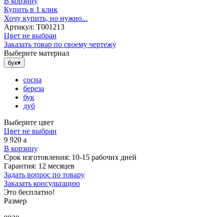
В корзину
Купить в 1 клик
Хочу купить, но нужно...
Артикул:
Т001213
Цвет не выбран
Заказать товар по своему чертежу
Выберите материал
бук
▾
сосна
береза
бук
дуб
Выберите цвет
Цвет не выбран
9 920
a
В корзину
Срок изготовления:
10-15 рабочих дней
Гарантия:
12 месяцев
Задать вопрос по товару
Заказать консультацию
Это бесплатно!
Размер