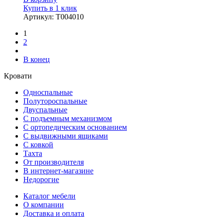
Купить в 1 клик
Артикул
:
Т004010
1
2
В конец
Кровати
Односпальные
Полутороспальные
Двуспальные
С подъемным механизмом
С ортопедическим основанием
С выдвижными ящиками
С ковкой
Тахта
От производителя
В интернет-магазине
Недорогие
Каталог мебели
О компании
Доставка и оплата