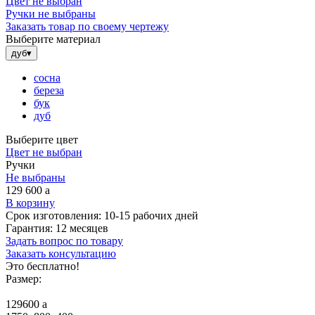
Цвет не выбран
Ручки не выбраны
Заказать товар по своему чертежу
Выберите материал
дуб
▾
сосна
береза
бук
дуб
Выберите цвет
Цвет не выбран
Ручки
Не выбраны
129 600
a
В корзину
Срок изготовления:
10-15 рабочих дней
Гарантия:
12 месяцев
Задать вопрос по товару
Заказать консультацию
Это бесплатно!
Размер:
129600
a