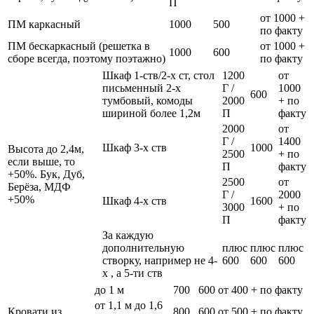
П
от 1000 +
ПМ каркасный
1000
500
по факту
ПМ бескаркасный (решетка в
от 1000 +
1000
600
сборе всегда, поэтому поэтажно)
по факту
Шкаф 1-ств/2-х ст, стол
1200
от
письменный 2-х
Г /
1000
600
тумбовый, комоды
2000
+ по
шириной более 1,2м
П
факту
2000
от
Г /
1400
Шкаф 3-х ств
1000
Высота до 2,4м,
2500
+ по
если выше, то
П
факту
+50%. Бук, Дуб,
2500
от
Берёза, МДФ
Г /
2000
+50%
Шкаф 4-х ств
1600
3000
+ по
П
факту
За каждую
дополнительную
плюс
плюс
плюс
створку, например не 4-
600
600
600
х , а 5-ти ств
до 1 м
700
600
от 400 + по факту
от 1,1 м до 1,6
Кровати из
800
600
от 500 + по факту