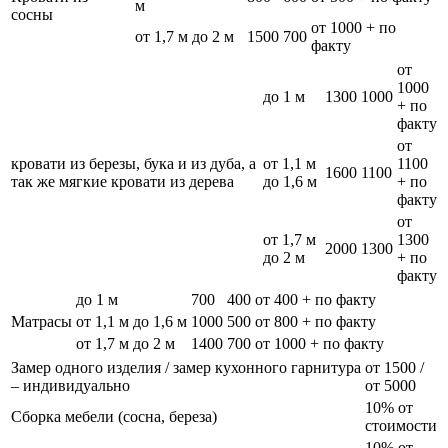
м
сосны
от 1000 + по
от 1,7 м до 2 м
1500
700
факту
от
1000
до 1 м
1300
1000
+ по
факту
от
кровати из березы, бука и из дуба, а
от 1,1 м
1100
1600
1100
так же мягкие кровати из дерева
до 1,6 м
+ по
факту
от
от 1,7 м
1300
2000
1300
до 2 м
+ по
факту
до 1 м
700
400
от 400 + по факту
Матрасы
от 1,1 м до 1,6 м
1000
500
от 800 + по факту
от 1,7 м до 2 м
1400
700
от 1000 + по факту
Замер одного изделия / замер кухонного гарнитура
от 1500 /
– индивидуально
от 5000
10% от
Сборка мебели (сосна, береза)
стоимости
10% от