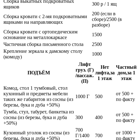
Сборка выкатных подкроватных
300 р / 1 ящ
ящиков
200 (если в
Сборка кровати с 2-мя подкроватными
сборе)/2500 (в
ящиками на направляющих
разборе)
Сборка кровати с ортопедическим
1500
основание на металлокаркасе
Частичная сборка письменного стола
2500
Крепление зеркала к дамскому столу
1000
(комоду)
Лифт
Нет
Частный
груз. (Г)
ПОДЪЁМ
лифта,за
дом,за 1
/пассаж.
1 этаж
этаж
(П)
Комод, стол 1 тумбовый, стол
кухонный и предметы мебели
от 500 +
1000 Г
500
таких же габаритов из сосны (из
по факту
березы, бука и дуба +50%)
Тумба, стул, табурет, банкетка из
от 500 +
сосны (из березы, бука и дуба
300
400
по факту
+50%)
700
Кухонный уголок из сосны (из
от 1000 +
Г/1400
700
березы, бука и дуба +50%)
по факту